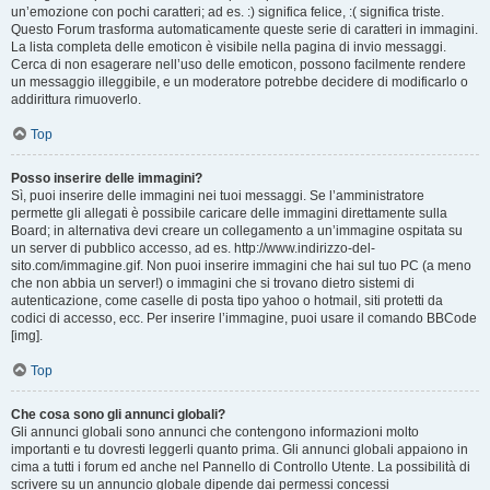
un’emozione con pochi caratteri; ad es. :) significa felice, :( significa triste.
Questo Forum trasforma automaticamente queste serie di caratteri in immagini.
La lista completa delle emoticon è visibile nella pagina di invio messaggi.
Cerca di non esagerare nell’uso delle emoticon, possono facilmente rendere
un messaggio illeggibile, e un moderatore potrebbe decidere di modificarlo o
addirittura rimuoverlo.
Top
Posso inserire delle immagini?
Sì, puoi inserire delle immagini nei tuoi messaggi. Se l’amministratore
permette gli allegati è possibile caricare delle immagini direttamente sulla
Board; in alternativa devi creare un collegamento a un’immagine ospitata su
un server di pubblico accesso, ad es. http://www.indirizzo-del-
sito.com/immagine.gif. Non puoi inserire immagini che hai sul tuo PC (a meno
che non abbia un server!) o immagini che si trovano dietro sistemi di
autenticazione, come caselle di posta tipo yahoo o hotmail, siti protetti da
codici di accesso, ecc. Per inserire l’immagine, puoi usare il comando BBCode
[img].
Top
Che cosa sono gli annunci globali?
Gli annunci globali sono annunci che contengono informazioni molto
importanti e tu dovresti leggerli quanto prima. Gli annunci globali appaiono in
cima a tutti i forum ed anche nel Pannello di Controllo Utente. La possibilità di
scrivere su un annuncio globale dipende dai permessi concessi