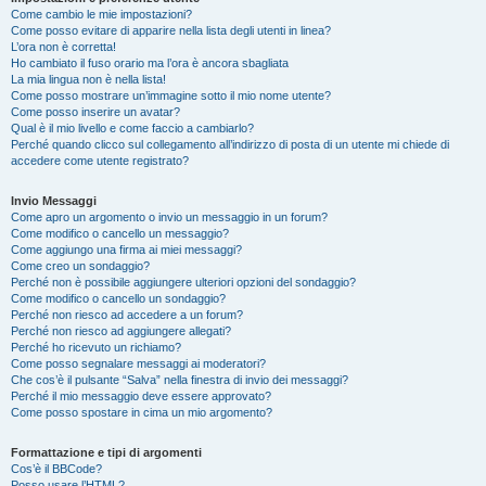
Come cambio le mie impostazioni?
Come posso evitare di apparire nella lista degli utenti in linea?
L’ora non è corretta!
Ho cambiato il fuso orario ma l’ora è ancora sbagliata
La mia lingua non è nella lista!
Come posso mostrare un’immagine sotto il mio nome utente?
Come posso inserire un avatar?
Qual è il mio livello e come faccio a cambiarlo?
Perché quando clicco sul collegamento all’indirizzo di posta di un utente mi chiede di
accedere come utente registrato?
Invio Messaggi
Come apro un argomento o invio un messaggio in un forum?
Come modifico o cancello un messaggio?
Come aggiungo una firma ai miei messaggi?
Come creo un sondaggio?
Perché non è possibile aggiungere ulteriori opzioni del sondaggio?
Come modifico o cancello un sondaggio?
Perché non riesco ad accedere a un forum?
Perché non riesco ad aggiungere allegati?
Perché ho ricevuto un richiamo?
Come posso segnalare messaggi ai moderatori?
Che cos’è il pulsante “Salva” nella finestra di invio dei messaggi?
Perché il mio messaggio deve essere approvato?
Come posso spostare in cima un mio argomento?
Formattazione e tipi di argomenti
Cos’è il BBCode?
Posso usare l’HTML?