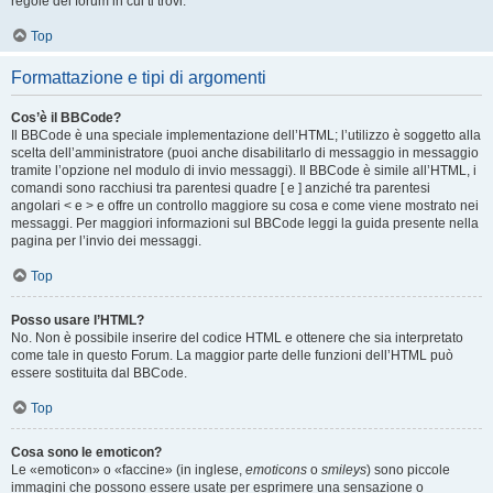
regole del forum in cui ti trovi.
Top
Formattazione e tipi di argomenti
Cos’è il BBCode?
Il BBCode è una speciale implementazione dell’HTML; l’utilizzo è soggetto alla
scelta dell’amministratore (puoi anche disabilitarlo di messaggio in messaggio
tramite l’opzione nel modulo di invio messaggi). Il BBCode è simile all’HTML, i
comandi sono racchiusi tra parentesi quadre [ e ] anziché tra parentesi
angolari < e > e offre un controllo maggiore su cosa e come viene mostrato nei
messaggi. Per maggiori informazioni sul BBCode leggi la guida presente nella
pagina per l’invio dei messaggi.
Top
Posso usare l’HTML?
No. Non è possibile inserire del codice HTML e ottenere che sia interpretato
come tale in questo Forum. La maggior parte delle funzioni dell’HTML può
essere sostituita dal BBCode.
Top
Cosa sono le emoticon?
Le «emoticon» o «faccine» (in inglese,
emoticons
o
smileys
) sono piccole
immagini che possono essere usate per esprimere una sensazione o