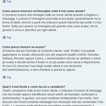
Top
Come posso mostrare un’immagine sotto il mio nome utente?
Ci possono essere due immagini sotto un nome utente quando si leggono i
messaggi. La prima è l’immagine associata al tuo grado, generalmente ha la
forma di stelle, blocchi o punti che indicano quanti interventi hai scritto o il tuo
livello. Sotto può esserci un’immagine più grande nota come avatar, che in
genere è unica e specifica per ogni utente.
Top
Come posso inserire un avatar?
All’interno del tuo Pannello di Controllo Utente, sotto “Profilo” è possibile
aggiungere un avatar utilizzando uno dei seguenti quattro metodi: Gravatar,
Galleria, Remoto oppure Carica. L’amministratore decide se abilitare o meno
gli avatar e decide anche il modo in cui gli avatar sono messi a disposizione.
Se non ti è concesso l’uso degli avatar, allora è una decisione
dell’amministrazione, e devi chiedere a questa le ragioni.
Top
Qual è il mio livello e come faccio a cambiarlo?
I livelli, compaiono sotto al tuo nome utente, e indicano il numero di messaggi
che hai inviato oppure identificano alcuni utenti, ad esempio, moderatori e
amministratori. In genere, non puoi cambiare direttamente il tuo livello. Non
abusare del Forum inviando messaggi non necessari solo per aumentare il tuo
livello. La maggior parte dei Forum non tollera questo comportamento e