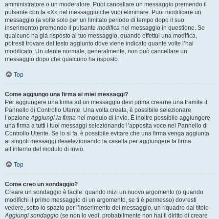
amministratore o un moderatore. Puoi cancellare un messaggio premendo il
pulsante con la «X» nel messaggio che vuoi eliminare. Puoi modificare un
messaggio (a volte solo per un limitato periodo di tempo dopo il suo
inserimento) premendo il pulsante
modifica
nel messaggio in questione. Se
qualcuno ha già risposto al tuo messaggio, quando effettui una modifica,
potresti trovare del testo aggiunto dove viene indicato quante volte l’hai
modificato. Un utente normale, generalmente, non può cancellare un
messaggio dopo che qualcuno ha risposto.
Top
Come aggiungo una firma ai miei messaggi?
Per aggiungere una firma ad un messaggio devi prima crearne una tramite il
Pannello di Controllo Utente. Una volta creata, è possibile selezionare
l’opzione
Aggiungi la firma
nel modulo di invio. È inoltre possibile aggiungere
una firma a tutti i tuoi messaggi selezionando l’apposita voce nel Pannello di
Controllo Utente. Se lo si fa, è possibile evitare che una firma venga aggiunta
ai singoli messaggi deselezionando la casella per aggiungere la firma
all’interno del modulo di invio.
Top
Come creo un sondaggio?
Creare un sondaggio è facile: quando inizi un nuovo argomento (o quando
modifichi il primo messaggio di un argomento, se ti è permesso) dovresti
vedere, sotto lo spazio per l’inserimento del messaggio, un riquadro dal titolo
Aggiungi sondaggio
(se non lo vedi, probabilmente non hai il diritto di creare