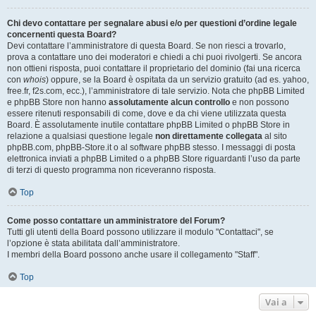
Chi devo contattare per segnalare abusi e/o per questioni d’ordine legale
concernenti questa Board?
Devi contattare l’amministratore di questa Board. Se non riesci a trovarlo,
prova a contattare uno dei moderatori e chiedi a chi puoi rivolgerti. Se ancora
non ottieni risposta, puoi contattare il proprietario del dominio (fai una ricerca
con
whois
) oppure, se la Board è ospitata da un servizio gratuito (ad es. yahoo,
free.fr, f2s.com, ecc.), l’amministratore di tale servizio. Nota che phpBB Limited
e phpBB Store non hanno
assolutamente alcun controllo
e non possono
essere ritenuti responsabili di come, dove e da chi viene utilizzata questa
Board. È assolutamente inutile contattare phpBB Limited o phpBB Store in
relazione a qualsiasi questione legale
non direttamente collegata
al sito
phpBB.com, phpBB-Store.it o al software phpBB stesso. I messaggi di posta
elettronica inviati a phpBB Limited o a phpBB Store riguardanti l’uso da parte
di terzi di questo programma non riceveranno risposta.
Top
Come posso contattare un amministratore del Forum?
Tutti gli utenti della Board possono utilizzare il modulo "Contattaci", se
l’opzione è stata abilitata dall’amministratore.
I membri della Board possono anche usare il collegamento "Staff".
Top
Vai a