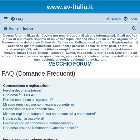
www.sv-italia.it
FAQ
Iscriviti
Login
C
Home
Indice
Questo forum utilizza dei Cookie per tenere traccia di alcune informazioni. Quali notifica
e
visiva di una nuova risposta in un vostro topic, Notifica visiva di un nuovo argomento, e
Mantenimento dello stato Online del Registrato. Collegandosi al forum o Registrandosi, si
r
accettano queste condizioni. Sono inoltre presenti cookie di terze parti, esterni al
software phpBB, relativi a (titolo esemplificativo e non esaustivo) Google Adsense,
c
Youtube, ImageShack, Histats, Google+, Twitter, Facebook, (e altri Social Network), e ad
altri siti. La navigazione su questo forum, implica la completa accettazione dell’utilizzo di
a
ogni tipologia di cookie esistente su sv-italia.it.
VECCHIO FORUM
FAQ (Domande Frequenti)
Connessione e registrazione
Perché devo registrarmi?
Che cosa è COPPA?
Perché non riesco a registrarmi?
Mi sono registrato ma non riesco a connettermi!
Perché non riesco a connettermi?
Mi sono registrato tempo fa, ma non riesco più a connettermi?!
Ho perso la mia password!
Perché vengo disconnesso automaticamente?
Che cosa provoca il comando “Cancella cookie”?
Impostazioni e preferenze utente