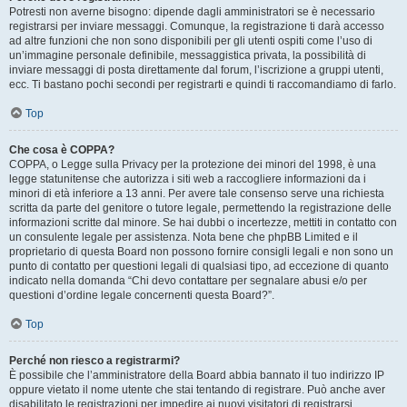
Potresti non averne bisogno: dipende dagli amministratori se è necessario
registrarsi per inviare messaggi. Comunque, la registrazione ti darà accesso
ad altre funzioni che non sono disponibili per gli utenti ospiti come l’uso di
un’immagine personale definibile, messaggistica privata, la possibilità di
inviare messaggi di posta direttamente dal forum, l’iscrizione a gruppi utenti,
ecc. Ti bastano pochi secondi per registrarti e quindi ti raccomandiamo di farlo.
Top
Che cosa è COPPA?
COPPA, o Legge sulla Privacy per la protezione dei minori del 1998, è una
legge statunitense che autorizza i siti web a raccogliere informazioni da i
minori di età inferiore a 13 anni. Per avere tale consenso serve una richiesta
scritta da parte del genitore o tutore legale, permettendo la registrazione delle
informazioni scritte dal minore. Se hai dubbi o incertezze, mettiti in contatto con
un consulente legale per assistenza. Nota bene che phpBB Limited e il
proprietario di questa Board non possono fornire consigli legali e non sono un
punto di contatto per questioni legali di qualsiasi tipo, ad eccezione di quanto
indicato nella domanda “Chi devo contattare per segnalare abusi e/o per
questioni d’ordine legale concernenti questa Board?”.
Top
Perché non riesco a registrarmi?
È possibile che l’amministratore della Board abbia bannato il tuo indirizzo IP
oppure vietato il nome utente che stai tentando di registrare. Può anche aver
disabilitato le registrazioni per impedire ai nuovi visitatori di registrarsi.