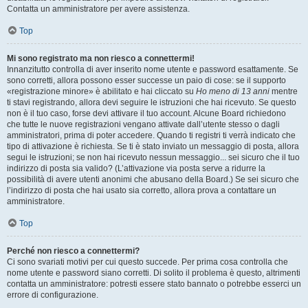
Contatta un amministratore per avere assistenza.
Top
Mi sono registrato ma non riesco a connettermi!
Innanzitutto controlla di aver inserito nome utente e password esattamente. Se
sono corretti, allora possono esser successe un paio di cose: se il supporto
«registrazione minore» è abilitato e hai cliccato su
Ho meno di 13 anni
mentre
ti stavi registrando, allora devi seguire le istruzioni che hai ricevuto. Se questo
non è il tuo caso, forse devi attivare il tuo account. Alcune Board richiedono
che tutte le nuove registrazioni vengano attivate dall’utente stesso o dagli
amministratori, prima di poter accedere. Quando ti registri ti verrà indicato che
tipo di attivazione è richiesta. Se ti è stato inviato un messaggio di posta, allora
segui le istruzioni; se non hai ricevuto nessun messaggio... sei sicuro che il tuo
indirizzo di posta sia valido? (L’attivazione via posta serve a ridurre la
possibilità di avere utenti anonimi che abusano della Board.) Se sei sicuro che
l’indirizzo di posta che hai usato sia corretto, allora prova a contattare un
amministratore.
Top
Perché non riesco a connettermi?
Ci sono svariati motivi per cui questo succede. Per prima cosa controlla che
nome utente e password siano corretti. Di solito il problema è questo, altrimenti
contatta un amministratore: potresti essere stato bannato o potrebbe esserci un
errore di configurazione.