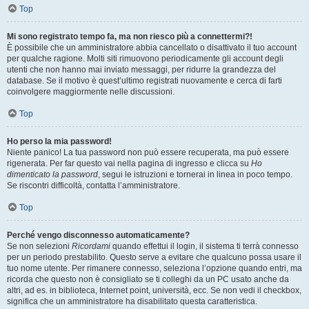
Top
Mi sono registrato tempo fa, ma non riesco più a connettermi?!
È possibile che un amministratore abbia cancellato o disattivato il tuo account
per qualche ragione. Molti siti rimuovono periodicamente gli account degli
utenti che non hanno mai inviato messaggi, per ridurre la grandezza del
database. Se il motivo è quest’ultimo registrati nuovamente e cerca di farti
coinvolgere maggiormente nelle discussioni.
Top
Ho perso la mia password!
Niente panico! La tua password non può essere recuperata, ma può essere
rigenerata. Per far questo vai nella pagina di ingresso e clicca su
Ho
dimenticato la password
, segui le istruzioni e tornerai in linea in poco tempo.
Se riscontri difficoltà, contatta l’amministratore.
Top
Perché vengo disconnesso automaticamente?
Se non selezioni
Ricordami
quando effettui il login, il sistema ti terrà connesso
per un periodo prestabilito. Questo serve a evitare che qualcuno possa usare il
tuo nome utente. Per rimanere connesso, seleziona l’opzione quando entri, ma
ricorda che questo non è consigliato se ti colleghi da un PC usato anche da
altri, ad es. in biblioteca, Internet point, università, ecc. Se non vedi il checkbox,
significa che un amministratore ha disabilitato questa caratteristica.