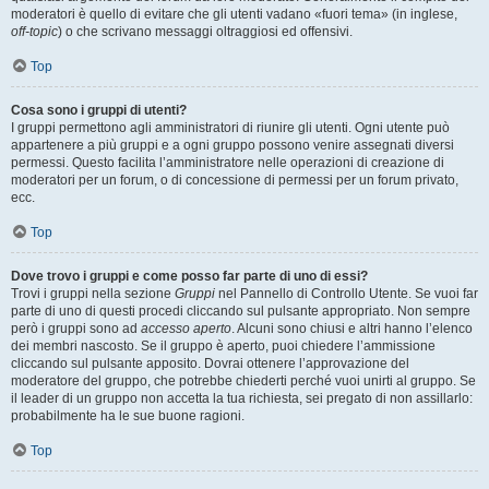
moderatori è quello di evitare che gli utenti vadano «fuori tema» (in inglese,
off-topic
) o che scrivano messaggi oltraggiosi ed offensivi.
Top
Cosa sono i gruppi di utenti?
I gruppi permettono agli amministratori di riunire gli utenti. Ogni utente può
appartenere a più gruppi e a ogni gruppo possono venire assegnati diversi
permessi. Questo facilita l’amministratore nelle operazioni di creazione di
moderatori per un forum, o di concessione di permessi per un forum privato,
ecc.
Top
Dove trovo i gruppi e come posso far parte di uno di essi?
Trovi i gruppi nella sezione
Gruppi
nel Pannello di Controllo Utente. Se vuoi far
parte di uno di questi procedi cliccando sul pulsante appropriato. Non sempre
però i gruppi sono ad
accesso aperto
. Alcuni sono chiusi e altri hanno l’elenco
dei membri nascosto. Se il gruppo è aperto, puoi chiedere l’ammissione
cliccando sul pulsante apposito. Dovrai ottenere l’approvazione del
moderatore del gruppo, che potrebbe chiederti perché vuoi unirti al gruppo. Se
il leader di un gruppo non accetta la tua richiesta, sei pregato di non assillarlo:
probabilmente ha le sue buone ragioni.
Top