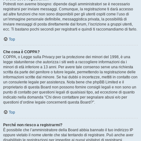
Potresti non averne bisogno: dipende dagli amministratori se è necessario
registrarsi per inviare messaggi. Comunque, la registrazione ti darà accesso
ad altre funzioni che non sono disponibili per gli utenti ospiti come l’uso di
un’immagine personale definibile, messaggistica privata, la possibilità di
inviare messaggi di posta direttamente dal forum, l’iscrizione a gruppi utenti,
ecc. Ti bastano pochi secondi per registrarti e quindi ti raccomandiamo di farlo.
Top
Che cosa è COPPA?
COPPA, o Legge sulla Privacy per la protezione dei minori del 1998, è una
legge statunitense che autorizza i siti web a raccogliere informazioni da i
minori di età inferiore a 13 anni. Per avere tale consenso serve una richiesta
scritta da parte del genitore o tutore legale, permettendo la registrazione delle
informazioni scritte dal minore. Se hai dubbi o incertezze, mettiti in contatto con
un consulente legale per assistenza. Nota bene che phpBB Limited e il
proprietario di questa Board non possono fornire consigli legali e non sono un
punto di contatto per questioni legali di qualsiasi tipo, ad eccezione di quanto
indicato nella domanda “Chi devo contattare per segnalare abusi e/o per
questioni d’ordine legale concernenti questa Board?”.
Top
Perché non riesco a registrarmi?
È possibile che l’amministratore della Board abbia bannato il tuo indirizzo IP
oppure vietato il nome utente che stai tentando di registrare. Può anche aver
disabilitato le registrazioni per impedire ai nuovi visitatori di registrarsi.