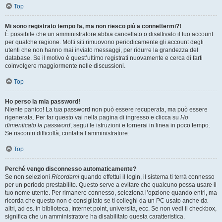
Top
Mi sono registrato tempo fa, ma non riesco più a connettermi?!
È possibile che un amministratore abbia cancellato o disattivato il tuo account
per qualche ragione. Molti siti rimuovono periodicamente gli account degli
utenti che non hanno mai inviato messaggi, per ridurre la grandezza del
database. Se il motivo è quest’ultimo registrati nuovamente e cerca di farti
coinvolgere maggiormente nelle discussioni.
Top
Ho perso la mia password!
Niente panico! La tua password non può essere recuperata, ma può essere
rigenerata. Per far questo vai nella pagina di ingresso e clicca su
Ho
dimenticato la password
, segui le istruzioni e tornerai in linea in poco tempo.
Se riscontri difficoltà, contatta l’amministratore.
Top
Perché vengo disconnesso automaticamente?
Se non selezioni
Ricordami
quando effettui il login, il sistema ti terrà connesso
per un periodo prestabilito. Questo serve a evitare che qualcuno possa usare il
tuo nome utente. Per rimanere connesso, seleziona l’opzione quando entri, ma
ricorda che questo non è consigliato se ti colleghi da un PC usato anche da
altri, ad es. in biblioteca, Internet point, università, ecc. Se non vedi il checkbox,
significa che un amministratore ha disabilitato questa caratteristica.