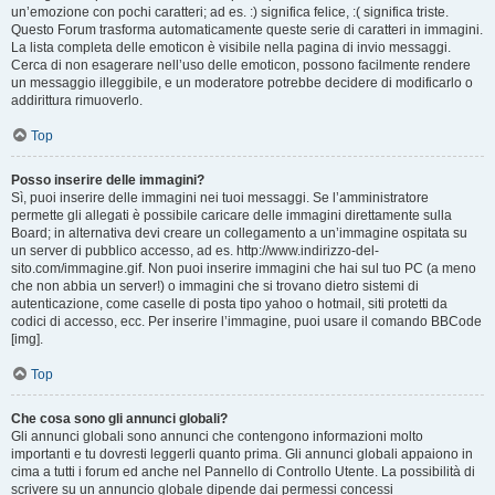
un’emozione con pochi caratteri; ad es. :) significa felice, :( significa triste.
Questo Forum trasforma automaticamente queste serie di caratteri in immagini.
La lista completa delle emoticon è visibile nella pagina di invio messaggi.
Cerca di non esagerare nell’uso delle emoticon, possono facilmente rendere
un messaggio illeggibile, e un moderatore potrebbe decidere di modificarlo o
addirittura rimuoverlo.
Top
Posso inserire delle immagini?
Sì, puoi inserire delle immagini nei tuoi messaggi. Se l’amministratore
permette gli allegati è possibile caricare delle immagini direttamente sulla
Board; in alternativa devi creare un collegamento a un’immagine ospitata su
un server di pubblico accesso, ad es. http://www.indirizzo-del-
sito.com/immagine.gif. Non puoi inserire immagini che hai sul tuo PC (a meno
che non abbia un server!) o immagini che si trovano dietro sistemi di
autenticazione, come caselle di posta tipo yahoo o hotmail, siti protetti da
codici di accesso, ecc. Per inserire l’immagine, puoi usare il comando BBCode
[img].
Top
Che cosa sono gli annunci globali?
Gli annunci globali sono annunci che contengono informazioni molto
importanti e tu dovresti leggerli quanto prima. Gli annunci globali appaiono in
cima a tutti i forum ed anche nel Pannello di Controllo Utente. La possibilità di
scrivere su un annuncio globale dipende dai permessi concessi