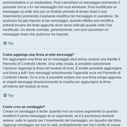
amministratore o un moderatore. Puoi cancellare un messaggio premendo il
pulsante con la «X» nel messaggio che vuoi eliminare. Puoi modificare un
messaggio (a volte solo per un limitato periodo di tempo dopo il suo
inserimento) premendo il pulsante
modifica
nel messaggio in questione. Se
qualcuno ha già risposto al tuo messaggio, quando effettui una modifica,
potresti trovare del testo aggiunto dove viene indicato quante volte l’hai
modificato. Un utente normale, generalmente, non può cancellare un
messaggio dopo che qualcuno ha risposto.
Top
Come aggiungo una firma ai miei messaggi?
Per aggiungere una firma ad un messaggio devi prima crearne una tramite il
Pannello di Controllo Utente. Una volta creata, è possibile selezionare
l’opzione
Aggiungi la firma
nel modulo di invio. È inoltre possibile aggiungere
una firma a tutti i tuoi messaggi selezionando l’apposita voce nel Pannello di
Controllo Utente. Se lo si fa, è possibile evitare che una firma venga aggiunta
ai singoli messaggi deselezionando la casella per aggiungere la firma
all’interno del modulo di invio.
Top
Come creo un sondaggio?
Creare un sondaggio è facile: quando inizi un nuovo argomento (o quando
modifichi il primo messaggio di un argomento, se ti è permesso) dovresti
vedere, sotto lo spazio per l’inserimento del messaggio, un riquadro dal titolo
Aggiungi sondaggio
(se non lo vedi, probabilmente non hai il diritto di creare