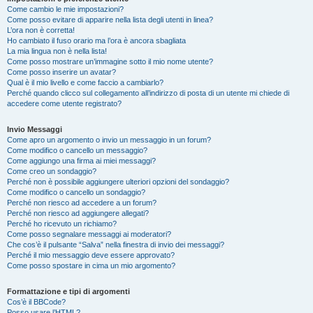
Come cambio le mie impostazioni?
Come posso evitare di apparire nella lista degli utenti in linea?
L’ora non è corretta!
Ho cambiato il fuso orario ma l’ora è ancora sbagliata
La mia lingua non è nella lista!
Come posso mostrare un’immagine sotto il mio nome utente?
Come posso inserire un avatar?
Qual è il mio livello e come faccio a cambiarlo?
Perché quando clicco sul collegamento all’indirizzo di posta di un utente mi chiede di
accedere come utente registrato?
Invio Messaggi
Come apro un argomento o invio un messaggio in un forum?
Come modifico o cancello un messaggio?
Come aggiungo una firma ai miei messaggi?
Come creo un sondaggio?
Perché non è possibile aggiungere ulteriori opzioni del sondaggio?
Come modifico o cancello un sondaggio?
Perché non riesco ad accedere a un forum?
Perché non riesco ad aggiungere allegati?
Perché ho ricevuto un richiamo?
Come posso segnalare messaggi ai moderatori?
Che cos’è il pulsante “Salva” nella finestra di invio dei messaggi?
Perché il mio messaggio deve essere approvato?
Come posso spostare in cima un mio argomento?
Formattazione e tipi di argomenti
Cos’è il BBCode?
Posso usare l’HTML?