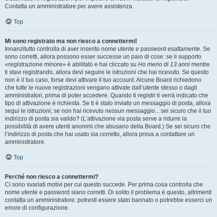
Contatta un amministratore per avere assistenza.
Top
Mi sono registrato ma non riesco a connettermi!
Innanzitutto controlla di aver inserito nome utente e password esattamente. Se
sono corretti, allora possono esser successe un paio di cose: se il supporto
«registrazione minore» è abilitato e hai cliccato su
Ho meno di 13 anni
mentre
ti stavi registrando, allora devi seguire le istruzioni che hai ricevuto. Se questo
non è il tuo caso, forse devi attivare il tuo account. Alcune Board richiedono
che tutte le nuove registrazioni vengano attivate dall’utente stesso o dagli
amministratori, prima di poter accedere. Quando ti registri ti verrà indicato che
tipo di attivazione è richiesta. Se ti è stato inviato un messaggio di posta, allora
segui le istruzioni; se non hai ricevuto nessun messaggio... sei sicuro che il tuo
indirizzo di posta sia valido? (L’attivazione via posta serve a ridurre la
possibilità di avere utenti anonimi che abusano della Board.) Se sei sicuro che
l’indirizzo di posta che hai usato sia corretto, allora prova a contattare un
amministratore.
Top
Perché non riesco a connettermi?
Ci sono svariati motivi per cui questo succede. Per prima cosa controlla che
nome utente e password siano corretti. Di solito il problema è questo, altrimenti
contatta un amministratore: potresti essere stato bannato o potrebbe esserci un
errore di configurazione.