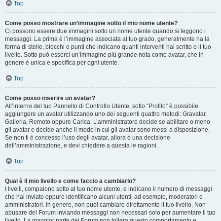
Top
Come posso mostrare un’immagine sotto il mio nome utente?
Ci possono essere due immagini sotto un nome utente quando si leggono i
messaggi. La prima è l’immagine associata al tuo grado, generalmente ha la
forma di stelle, blocchi o punti che indicano quanti interventi hai scritto o il tuo
livello. Sotto può esserci un’immagine più grande nota come avatar, che in
genere è unica e specifica per ogni utente.
Top
Come posso inserire un avatar?
All’interno del tuo Pannello di Controllo Utente, sotto “Profilo” è possibile
aggiungere un avatar utilizzando uno dei seguenti quattro metodi: Gravatar,
Galleria, Remoto oppure Carica. L’amministratore decide se abilitare o meno
gli avatar e decide anche il modo in cui gli avatar sono messi a disposizione.
Se non ti è concesso l’uso degli avatar, allora è una decisione
dell’amministrazione, e devi chiedere a questa le ragioni.
Top
Qual è il mio livello e come faccio a cambiarlo?
I livelli, compaiono sotto al tuo nome utente, e indicano il numero di messaggi
che hai inviato oppure identificano alcuni utenti, ad esempio, moderatori e
amministratori. In genere, non puoi cambiare direttamente il tuo livello. Non
abusare del Forum inviando messaggi non necessari solo per aumentare il tuo
livello. La maggior parte dei Forum non tollera questo comportamento e