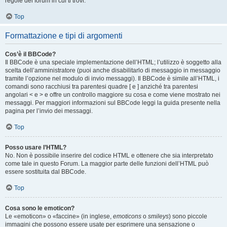
regole del forum in cui ti trovi.
Top
Formattazione e tipi di argomenti
Cos’è il BBCode?
Il BBCode è una speciale implementazione dell’HTML; l’utilizzo è soggetto alla
scelta dell’amministratore (puoi anche disabilitarlo di messaggio in messaggio
tramite l’opzione nel modulo di invio messaggi). Il BBCode è simile all’HTML, i
comandi sono racchiusi tra parentesi quadre [ e ] anziché tra parentesi
angolari < e > e offre un controllo maggiore su cosa e come viene mostrato nei
messaggi. Per maggiori informazioni sul BBCode leggi la guida presente nella
pagina per l’invio dei messaggi.
Top
Posso usare l’HTML?
No. Non è possibile inserire del codice HTML e ottenere che sia interpretato
come tale in questo Forum. La maggior parte delle funzioni dell’HTML può
essere sostituita dal BBCode.
Top
Cosa sono le emoticon?
Le «emoticon» o «faccine» (in inglese,
emoticons
o
smileys
) sono piccole
immagini che possono essere usate per esprimere una sensazione o