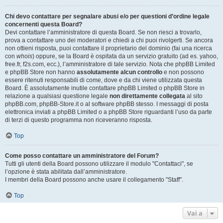
Chi devo contattare per segnalare abusi e/o per questioni d’ordine legale
concernenti questa Board?
Devi contattare l’amministratore di questa Board. Se non riesci a trovarlo,
prova a contattare uno dei moderatori e chiedi a chi puoi rivolgerti. Se ancora
non ottieni risposta, puoi contattare il proprietario del dominio (fai una ricerca
con
whois
) oppure, se la Board è ospitata da un servizio gratuito (ad es. yahoo,
free.fr, f2s.com, ecc.), l’amministratore di tale servizio. Nota che phpBB Limited
e phpBB Store non hanno
assolutamente alcun controllo
e non possono
essere ritenuti responsabili di come, dove e da chi viene utilizzata questa
Board. È assolutamente inutile contattare phpBB Limited o phpBB Store in
relazione a qualsiasi questione legale
non direttamente collegata
al sito
phpBB.com, phpBB-Store.it o al software phpBB stesso. I messaggi di posta
elettronica inviati a phpBB Limited o a phpBB Store riguardanti l’uso da parte
di terzi di questo programma non riceveranno risposta.
Top
Come posso contattare un amministratore del Forum?
Tutti gli utenti della Board possono utilizzare il modulo "Contattaci", se
l’opzione è stata abilitata dall’amministratore.
I membri della Board possono anche usare il collegamento "Staff".
Top
Vai a