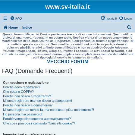
www.sv-italia.it
FAQ
Iscriviti
Login
C
Home
Indice
Questo forum utilizza dei Cookie per tenere traccia di alcune informazioni. Quali notifica
e
visiva di una nuova risposta in un vostro topic, Notifica visiva di un nuovo argomento, e
Mantenimento dello stato Online del Registrato. Collegandosi al forum o Registrandosi, si
r
accettano queste condizioni. Sono inoltre presenti cookie di terze parti, esterni al
software phpBB, relativi a (titolo esemplificativo e non esaustivo) Google Adsense,
c
Youtube, ImageShack, Histats, Google+, Twitter, Facebook, (e altri Social Network), e ad
altri siti. La navigazione su questo forum, implica la completa accettazione dell’utilizzo di
a
ogni tipologia di cookie esistente su sv-italia.it.
VECCHIO FORUM
FAQ (Domande Frequenti)
Connessione e registrazione
Perché devo registrarmi?
Che cosa è COPPA?
Perché non riesco a registrarmi?
Mi sono registrato ma non riesco a connettermi!
Perché non riesco a connettermi?
Mi sono registrato tempo fa, ma non riesco più a connettermi?!
Ho perso la mia password!
Perché vengo disconnesso automaticamente?
Che cosa provoca il comando “Cancella cookie”?
Impostazioni e preferenze utente