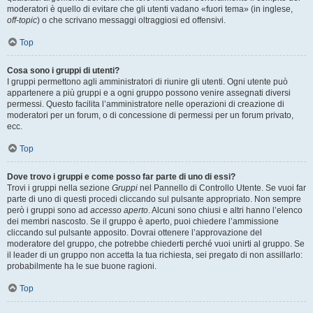
moderatori è quello di evitare che gli utenti vadano «fuori tema» (in inglese,
off-topic
) o che scrivano messaggi oltraggiosi ed offensivi.
Top
Cosa sono i gruppi di utenti?
I gruppi permettono agli amministratori di riunire gli utenti. Ogni utente può
appartenere a più gruppi e a ogni gruppo possono venire assegnati diversi
permessi. Questo facilita l’amministratore nelle operazioni di creazione di
moderatori per un forum, o di concessione di permessi per un forum privato,
ecc.
Top
Dove trovo i gruppi e come posso far parte di uno di essi?
Trovi i gruppi nella sezione
Gruppi
nel Pannello di Controllo Utente. Se vuoi far
parte di uno di questi procedi cliccando sul pulsante appropriato. Non sempre
però i gruppi sono ad
accesso aperto
. Alcuni sono chiusi e altri hanno l’elenco
dei membri nascosto. Se il gruppo è aperto, puoi chiedere l’ammissione
cliccando sul pulsante apposito. Dovrai ottenere l’approvazione del
moderatore del gruppo, che potrebbe chiederti perché vuoi unirti al gruppo. Se
il leader di un gruppo non accetta la tua richiesta, sei pregato di non assillarlo:
probabilmente ha le sue buone ragioni.
Top